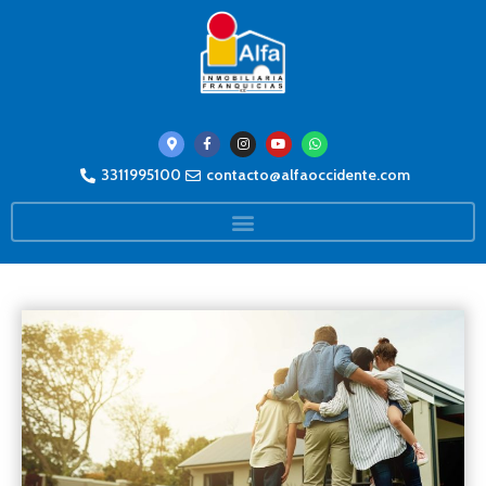
3311995100
contacto@alfaoccidente.com