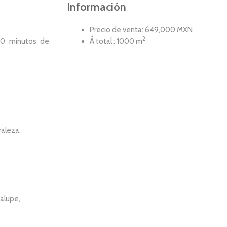
Información
Precio de venta: 649,000 MXN
2
 50 minutos de
Á total : 1000 m
raleza.
alupe,