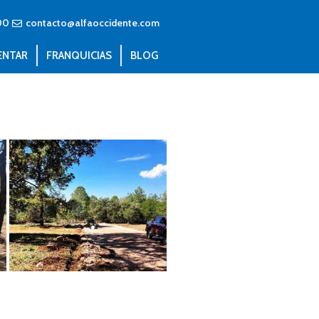
00
contacto@alfaoccidente.com
ENTAR
FRANQUICIAS
BLOG