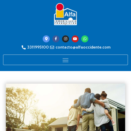
3311995100
contacto@alfaoccidente.com