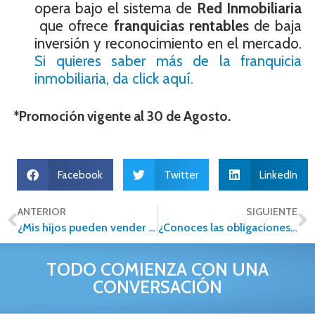
opera bajo el sistema de
Red Inmobiliaria
que ofrece
franquicias rentables
de baja
inversión y reconocimiento en el mercado.
Si quieres saber más de la franquicia
inmobiliaria, da click aquí.
*Promoción vigente al 30 de Agosto.
Facebook
Twitter
LinkedIn
ANTERIOR
SIGUIENTE
¿Mis hijos pueden vender mi casa si mi esposo muere?
¿Conoces las obligaciones del notario?
TODO COMIENZA CON UNA
CONVERSACIÓN