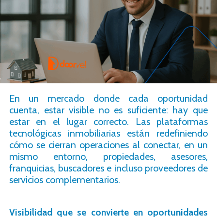
En un mercado donde cada oportunidad
cuenta, estar visible no es suficiente: hay que
estar en el lugar correcto. Las plataformas
tecnológicas inmobiliarias están redefiniendo
cómo se cierran operaciones al conectar, en un
mismo entorno, propiedades, asesores,
franquicias, buscadores e incluso proveedores de
servicios complementarios.
Visibilidad que se convierte en oportunidades