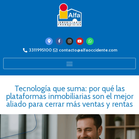
3311995100
contacto@alfaoccidente.com
Tecnología que suma: por qué las
plataformas inmobiliarias son el mejor
aliado para cerrar más ventas y rentas