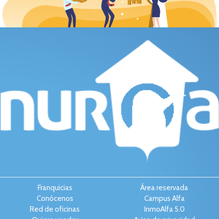
Franquicias
Área reservada
Conócenos
Campus Alfa
Red de oficinas
InmoAlfa 5.0