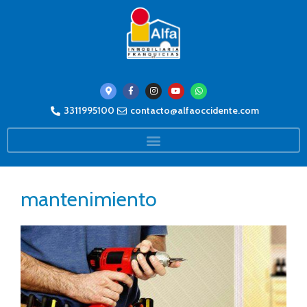
3311995100
contacto@alfaoccidente.com
mantenimiento