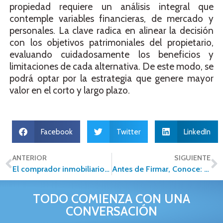
propiedad requiere un análisis integral que
contemple variables financieras, de mercado y
personales. La clave radica en alinear la decisión
con los objetivos patrimoniales del propietario,
evaluando cuidadosamente los beneficios y
limitaciones de cada alternativa. De este modo, se
podrá optar por la estrategia que genere mayor
valor en el corto y largo plazo.
Facebook
Twitter
LinkedIn
ANTERIOR
SIGUIENTE
El comprador inmobiliario digital en Cancún: claves para competir en 2026
Antes de Firmar, Conoce: Los Términos Inmobiliarios que Pueden Salvar (o Arruinar) tu Inversión
TODO COMIENZA CON UNA
CONVERSACIÓN