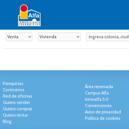
Franquicias
Área reservada
Conócenos
Campus Alfa
Red de oficinas
Inmoalfa 5.0
Quiero vender
Convenciones
Quiero comprar
Aviso de privacidad
Quiero rentar
Política de cookies
Blog